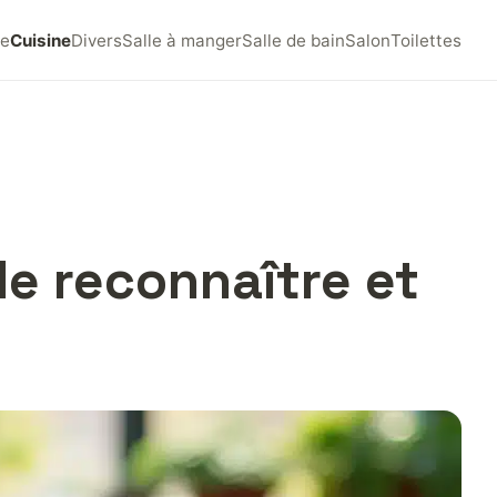
e
Cuisine
Divers
Salle à manger
Salle de bain
Salon
Toilettes
le reconnaître et