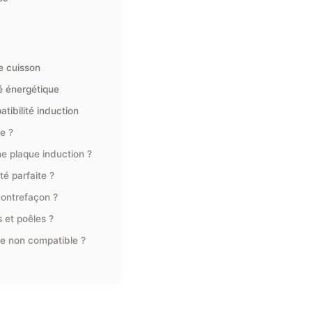
ne cuisson
té énergétique
tibilité induction
e ?
ne plaque induction ?
té parfaite ?
contrefaçon ?
s et poêles ?
ile non compatible ?