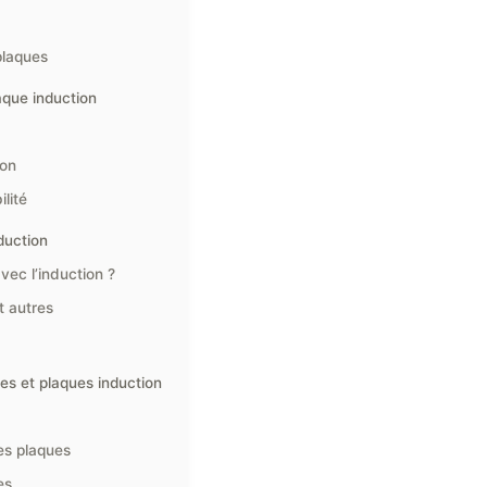
plaques
aque induction
ion
lité
duction
vec l’induction ?
t autres
les et plaques induction
es plaques
es