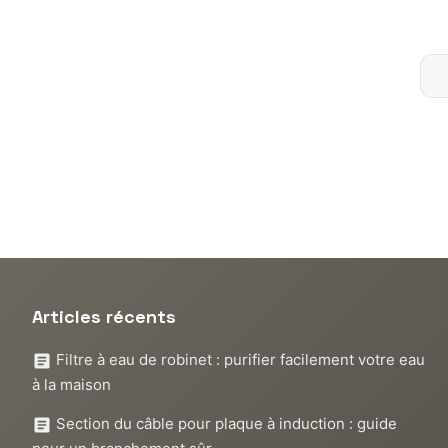
Articles récents
Filtre à eau de robinet : purifier facilement votre eau
à la maison
Section du câble pour plaque à induction : guide