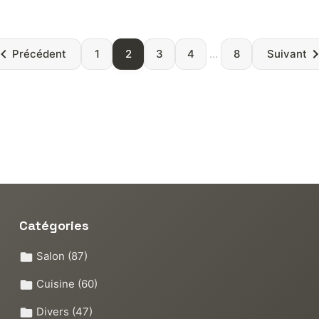
Paginatio
Précédent
1
2
3
4
…
8
Suivant
des
publicatio
Catégories
Salon
(87)
Cuisine
(60)
Divers
(47)