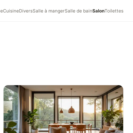
re
Cuisine
Divers
Salle à manger
Salle de bain
Salon
Toilettes