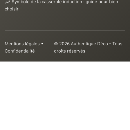
Symbole de la casserole induction : guide pour bien
choisir
Mentions légales
•
© 2026
Authentique Déco
- Tous
Confidentialité
droits réservés