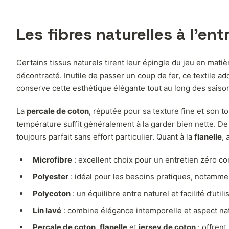
Les fibres naturelles à l’ent
Certains tissus naturels tirent leur épingle du jeu en matiè
décontracté. Inutile de passer un coup de fer, ce textile ad
conserve cette esthétique élégante tout au long des saiso
La
percale de coton
, réputée pour sa texture fine et son 
température suffit généralement à la garder bien nette. D
toujours parfait sans effort particulier. Quant à la
flanelle
, 
Microfibre
: excellent choix pour un entretien zéro co
Polyester
: idéal pour les besoins pratiques, notammen
Polycoton
: un équilibre entre naturel et facilité d’util
Lin lavé
: combine élégance intemporelle et aspect na
Percale de coton
,
flanelle
et
jersey de coton
: offrent