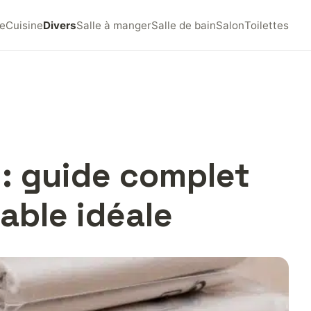
e
Cuisine
Divers
Salle à manger
Salle de bain
Salon
Toilettes
: guide complet
sable idéale