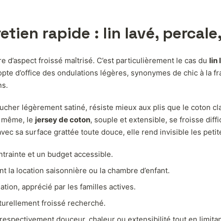
retien rapide : lin lavé, percale
re d’aspect froissé maîtrisé. C’est particulièrement le cas du
lin
opte d’office des ondulations légères, synonymes de chic à la fra
ns.
toucher légèrement satiné, résiste mieux aux plis que le coton 
e même, le
jersey de coton
, souple et extensible, se froisse dif
avec sa surface grattée toute douce, elle rend invisible les pet
ntrainte et un budget accessible.
t la location saisonnière ou la chambre d’enfant.
isation, apprécié par les familles actives.
turellement froissé recherché.
 respectivement douceur, chaleur ou extensibilité tout en limitant