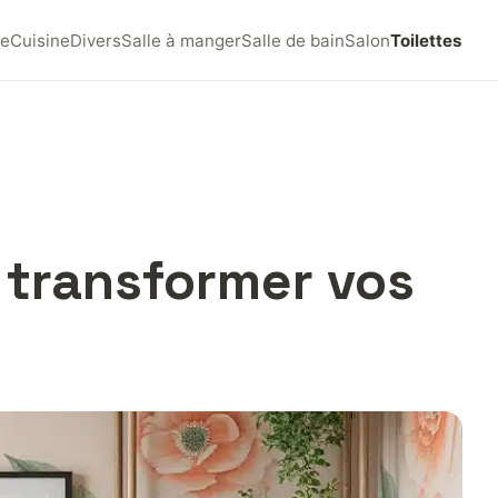
e
Cuisine
Divers
Salle à manger
Salle de bain
Salon
Toilettes
 transformer vos