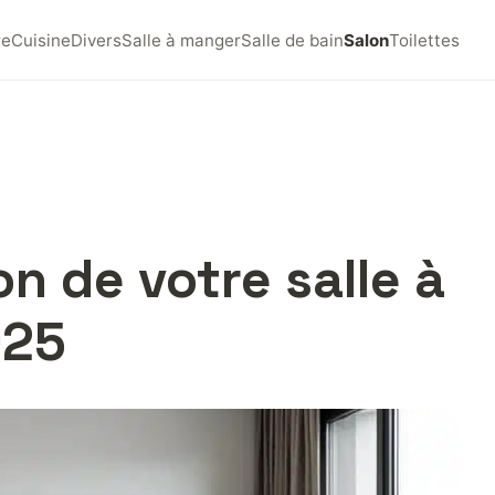
re
Cuisine
Divers
Salle à manger
Salle de bain
Salon
Toilettes
n de votre salle à
025