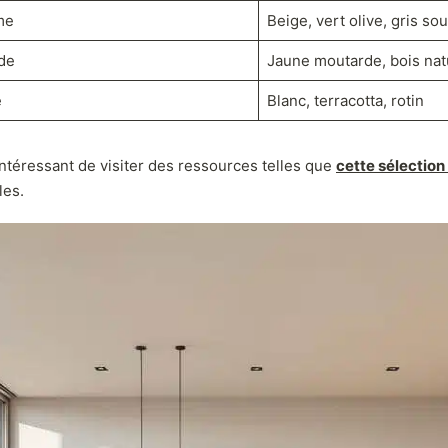
me
Beige, vert olive, gris sou
de
Jaune moutarde, bois natu
é
Blanc, terracotta, rotin
intéressant de visiter des ressources telles que
cette sélection
les.