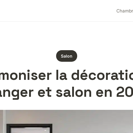
Chamb
Salon
oniser la décoratio
nger et salon en 2