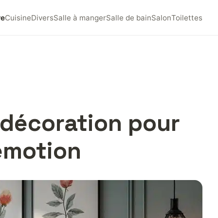
re
Cuisine
Divers
Salle à manger
Salle de bain
Salon
Toilettes
 décoration pour
’émotion