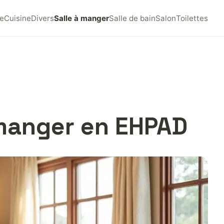
e
Cuisine
Divers
Salle à manger
Salle de bain
Salon
Toilettes
 manger en EHPAD