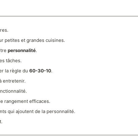
res.
ur petites et grandes cuisines.
otre
personnalité
.
les tâches.
er la règle du
60-30-10
.
à entretenir.
nctionnalité.
de rangement efficaces.
ts qui ajoutent de la personnalité.
t.