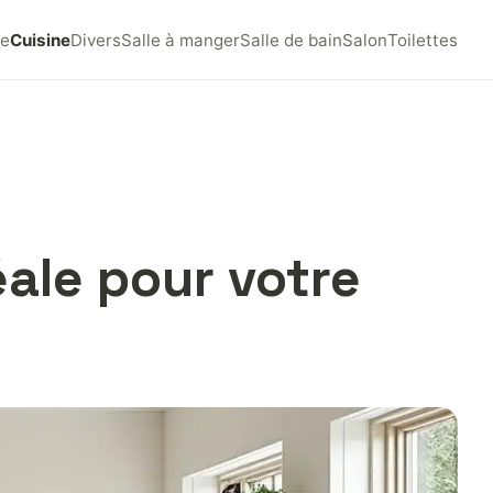
e
Cuisine
Divers
Salle à manger
Salle de bain
Salon
Toilettes
ale pour votre