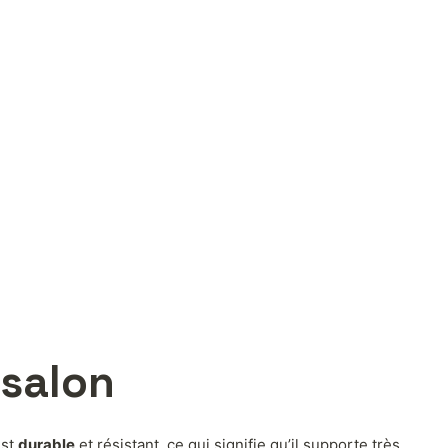
 salon
est
durable
et résistant, ce qui signifie qu’il supporte très