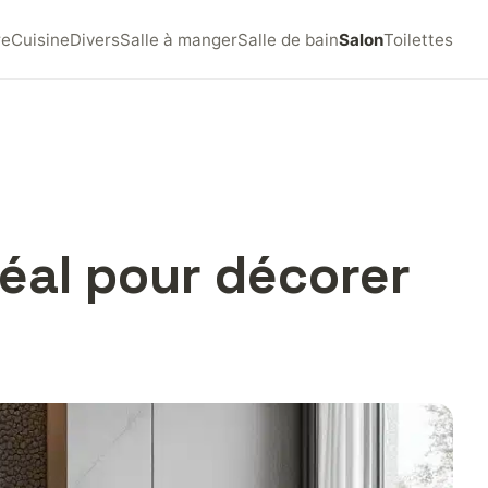
re
Cuisine
Divers
Salle à manger
Salle de bain
Salon
Toilettes
déal pour décorer