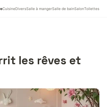
re
Cuisine
Divers
Salle à manger
Salle de bain
Salon
Toilettes
rit les rêves et