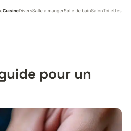
e
Cuisine
Divers
Salle à manger
Salle de bain
Salon
Toilettes
 guide pour un